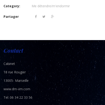
Stop
Category:
Me détendre/m'endormir
aux
ruminations
nocturnes
Partager
Contact
Cabinet
18 rue Rougier
13005- Marseille
www.dm-vm.com
Tel:
06 34 22 33 56