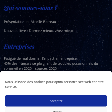
Qui sommes-nous ?
Présentation de Mireille Barreau
Nouveau livre : Dormez mieux, vivez mieux
Entreprises
Fatigué de mal dormir : l’impact en entreprise !
45% des français se plaignent de troubles occasionnels du
sommeil en 2025 - sources 2025 :
Télécharger la feuille de route sommeil (PDF)
Nous utilisons des cookies pour optimiser notre site web et notre
Découvrez les programmes DMVM réservés aux entreprises
ici
service.
Accepter