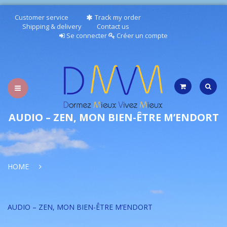
Customer service
Track my order
Shipping & delivery
Contact us
Se connecter
Créer un compte
AUDIO – ZEN, MON BIEN-ÊTRE M’ENDORT
TESTEZ VOTRE SOMMEIL
HOME
PUBLICATIONS/RESSOURCES
AUDIOS
AUDIO – ZEN, MON BIEN-ÊTRE M’ENDORT